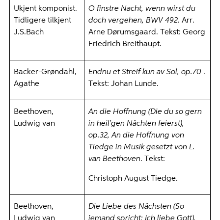
Ukjent komponist.
O finstre Nacht, wenn wirst du
Tidligere tilkjent
doch vergehen, BWV 492
. Arr.
J.S.Bach
Arne Dørumsgaard. Tekst: Georg
Friedrich Breithaupt.
Backer-Grøndahl,
Endnu et Streif kun av Sol, op.70
.
Agathe
Tekst: Johan Lunde.
Beethoven,
An die Hoffnung (Die du so gern
Ludwig van
in heil'gen Nächten feierst),
op.32, An die Hoffnung von
Tiedge in Musik gesetzt von L.
van Beethoven
. Tekst:
Christoph August Tiedge.
Beethoven,
Die Liebe des Nächsten (So
Ludwig van
jemand spricht: Ich liebe Gott),