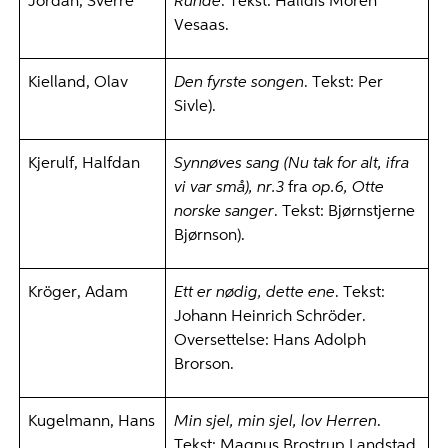
Jordan, Sverre
Runde
. Tekst: Halldis Moren
Vesaas.
Kielland, Olav
Den fyrste songen
. Tekst: Per
Sivle).
Kjerulf, Halfdan
Synnøves sang (Nu tak for alt, ifra
vi var små), nr.3
fra
op.6, Otte
norske sanger
. Tekst: Bjørnstjerne
Bjørnson).
Kröger, Adam
Ett er nødig, dette ene
. Tekst:
Johann Heinrich Schröder.
Oversettelse: Hans Adolph
Brorson.
Kugelmann, Hans
Min sjel, min sjel, lov Herren
.
Tekst: Magnus Brostrup Landstad.