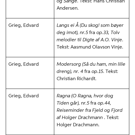
og Sange
. Tekst: Hans Christian
Andersen.
Grieg, Edvard
Langs ei Å (Du skog! som bøyer
deg imot), nr.5
fra
op.33,
Tolv
melodier til Digte af A.O. Vinje
.
Tekst: Aasmund Olavson Vinje.
Grieg, Edvard
Modersorg (Så du ham, min lille
dreng), nr. 4
fra
op.15
. Tekst:
Christian Richardt.
Grieg, Edvard
Ragna (O Ragna, hvor dog
Tiden går), nr.5
fra
op.44,
Reiseminder fra Fjeld og Fjord
af Holger Drachmann
. Tekst:
Holger Drachmann.