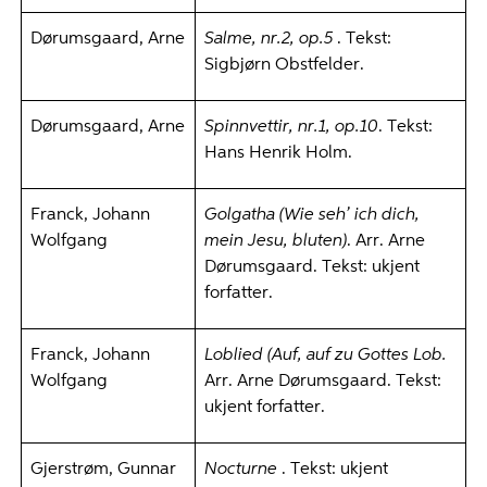
Dørumsgaard, Arne
Salme, nr.2, op.5
. Tekst:
Sigbjørn Obstfelder.
Dørumsgaard, Arne
Spinnvettir, nr.1, op.10
. Tekst:
Hans Henrik Holm.
Franck, Johann
Golgatha (Wie seh’ ich dich,
Wolfgang
mein Jesu, bluten)
. Arr. Arne
Dørumsgaard. Tekst: ukjent
forfatter.
Franck, Johann
Loblied (Auf, auf zu Gottes Lob.
Wolfgang
Arr. Arne Dørumsgaard.
Tekst:
ukjent forfatter.
Gjerstrøm, Gunnar
Nocturne
. Tekst: ukjent