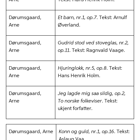
Arne
Tekst: Hans Henrik Holm.
Dørumsgaard,
Et barn, nr.1, op.7
. Tekst: Arnulf
Arne
Øverland.
Dørumsgaard,
Gudrid stod ved stoveglas, nr.2,
Arne
op.11
. Tekst: Ragnvald Vaage.
Dørumsgaard,
Hjuringlokk, nr.5, op.8
. Tekst:
Arne
Hans Henrik Holm.
Dørumsgaard,
Jeg lagde mig saa sildig, op.2,
Arne
To norske folkeviser
. Tekst:
ukjent forfatter.
Dørumsgaard, Arne
Konn og guld, nr.1, op.16
. Tekst:
Aslaug Vaa.