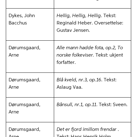
Dykes, John
Hellig, Hellig, Hellig
. Tekst:
Bacchus
Reginald Heber. Oversettelse:
Gustav Jensen.
Dørumsgaard,
Alle mann hadde fota, op.2, To
Arne
norske folkeviser.
Tekst: ukjent
forfatter.
Dørumsgaard,
Blå kveld, nr.3, op.16
. Tekst:
Arne
Aslaug Vaa.
Dørumsgaard,
Bånsull, nr.1, op.11
. Tekst: Sveen.
Arne
Dørumsgaard,
Det er fjord imillom frendar
.