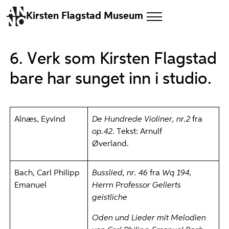
Kirsten Flagstad Museum
6. Verk som Kirsten Flagstad
bare har sunget inn i studio.
Alnæs, Eyvind
De Hundrede Violiner, nr.2
fra
op.42
. Tekst: Arnulf
Øverland.
Bach, Carl Philipp
Busslied, nr. 46
fra
Wq 194,
Emanuel
Herrn Professor Gellerts
geistliche
Oden und Lieder mit Melodien