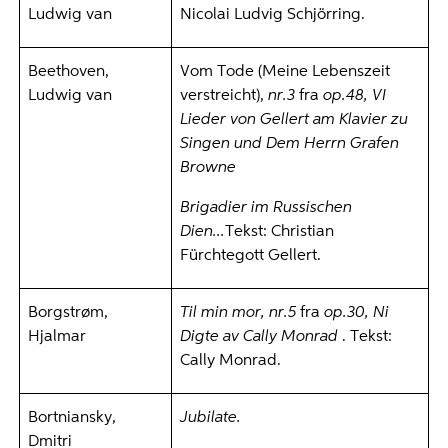
Ludwig van
Nicolai Ludvig Schjörring.
Beethoven,
Vom Tode (Meine Lebenszeit
Ludwig van
verstreicht),
nr.3
fra
op.48, VI
Lieder von Gellert am Klavier zu
Singen und Dem Herrn Grafen
Browne
Brigadier im Russischen
Dien...
Tekst: Christian
Fürchtegott Gellert.
Borgstrøm,
Til min mor,
nr.5
fra
op.30, Ni
Hjalmar
Digte
av Cally Monrad
. Tekst:
Cally Monrad.
Bortniansky,
Jubilate.
Dmitri