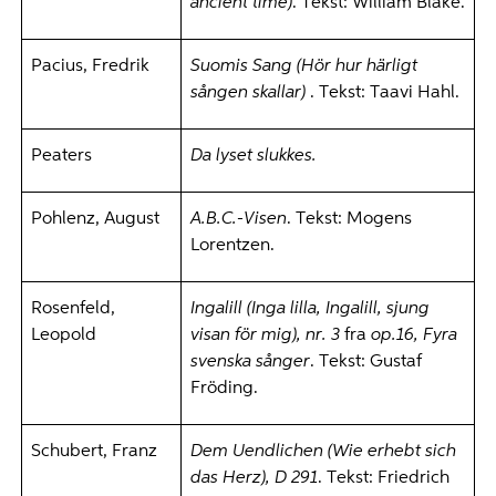
ancient time)
. Tekst: William Blake.
Pacius, Fredrik
Suomis Sang (Hör hur härligt
sången skallar)
. Tekst: Taavi Hahl.
Peaters
Da lyset slukkes.
Pohlenz, August
A.B.C.-Visen
. Tekst: Mogens
Lorentzen.
Rosenfeld,
Ingalill (Inga lilla, Ingalill, sjung
Leopold
visan för mig), nr. 3
fra
op.16, Fyra
svenska sånger
. Tekst: Gustaf
Fröding.
Schubert, Franz
Dem Uendlichen (Wie erhebt sich
das Herz), D 291
. Tekst: Friedrich