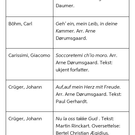
Daumer.
Böhm, Carl
Geh’ ein, mein Leib, in deine
Kammer.
Arr. Arne
Dørumsgaard.
Carissimi, Giacomo
Soccoretemi ch’io moro.
Arr.
Arne Dørumsgaard. Tekst:
ukjent forfatter.
Crüger, Johann
Auf,auf mein Herz mit Freude.
Arr. Arne Dørumsgaard. Tekst:
Paul Gerhardt.
Crüger, Johann
Nu la oss takke Gud
. Tekst:
Martin Rinckart. Oversettelse:
Bertel Christian Ægidius.