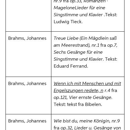
nr.9
fra
op.33, Romanzen ·
MageloneLieder für eine
Singstimme und Klavier
.Tekst:
Ludwig Tieck.
Brahms, Johannes
Treue Liebe (Ein Mägdlein saß
am Meerestrand), nr.1
fra
op.7,
Sechs Gesänge
für eine
Singstimme und Klavier
. Tekst:
Eduard Ferrand.
Brahms, Johannes
Wenn ich mit Menschen und mit
Engelszungen redete, n
r.4
fra
op.121, Vier ernste Gesänge.
Tekst: tekst fra Bibelen.
Brahms, Johannes
Wie bist du, meine Königin, nr.9
fra
op.32, Lieder u. Gesänge von