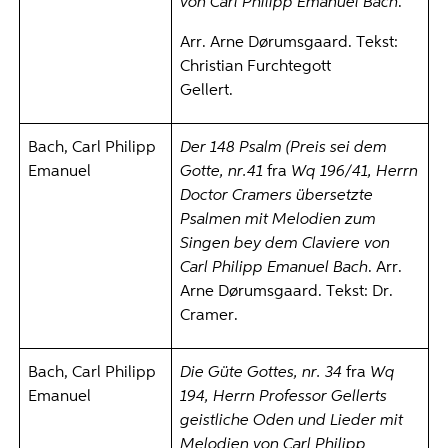
von Carl Philipp Emanuel Bach
.
Arr. Arne Dørumsgaard. Tekst:
Christian Furchtegott
Gellert.
Bach, Carl Philipp
Der 148 Psalm (Preis sei dem
Emanuel
Gotte, nr.41
fra
Wq 196/41,
Herrn
Doctor Cramers übersetzte
Psalmen mit Melodien zum
Singen bey dem Claviere von
Carl Philipp Emanuel Bach
. Arr.
Arne Dørumsgaard. Tekst: Dr.
Cramer.
Bach, Carl Philipp
Die Güte Gottes, nr. 34
fra
Wq
Emanuel
194, Herrn Professor Gellerts
geistliche Oden und Lieder mit
Melodien von Carl Philipp