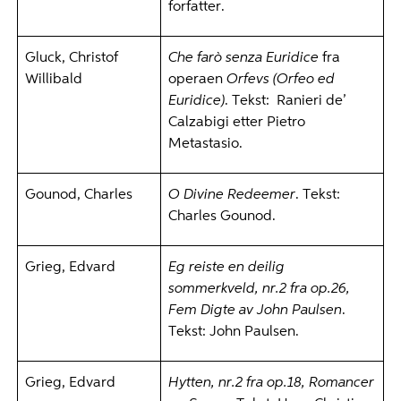
forfatter.
Gluck, Christof
Che farò senza Euridice
fra
Willibald
operaen
Orfevs (Orfeo ed
Euridice)
. Tekst: Ranieri de’
Calzabigi etter Pietro
Metastasio.
Gounod, Charles
O Divine Redeemer
. Tekst:
Charles Gounod.
Grieg, Edvard
Eg reiste en deilig
sommerkveld, nr.2 fra op.26,
Fem Digte av John Paulsen
.
Tekst: John Paulsen.
Grieg, Edvard
Hytten, nr.2 fra op.18, Romancer