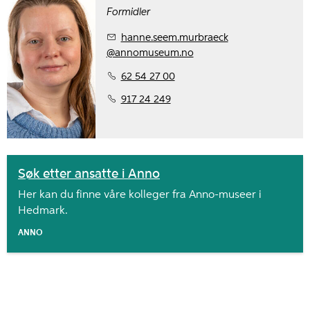
Formidler
hanne.seem.murbraeck
@annomuseum.no
62 54 27 00
917 24 249
Søk etter ansatte i Anno
Her kan du finne våre kolleger fra Anno-museer i
Hedmark.
ANNO