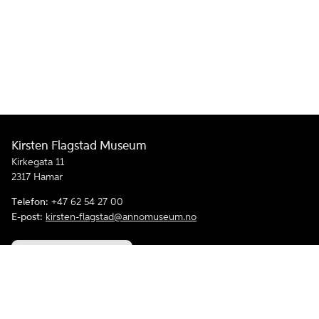
Kirsten Flagstad Museum
Kirkegata 11
2317 Hamar
Telefon:
+47 62 54 27 00
E-post:
kirsten-flagstad@annomuseum.no
Personvern og informasjonskapsler