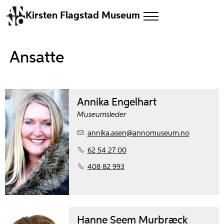
Kirsten Flagstad Museum
Ansatte
Annika Engelhart
Museumsleder
annika.asen
@annomuseum.no
62 54 27 00
408 82 993
Hanne Seem Murbræck