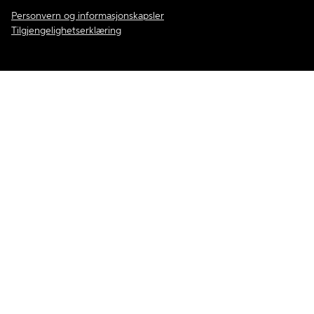
Personvern og informasjonskapsler
Tilgjengelighetserklæring